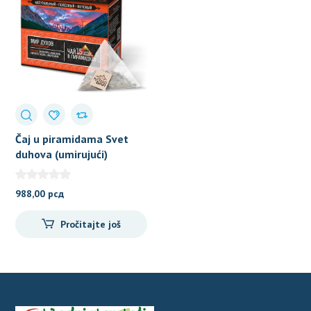
Čaj u piramidama Svet
duhova (umirujući)
988,00
рсд
Pročitajte još