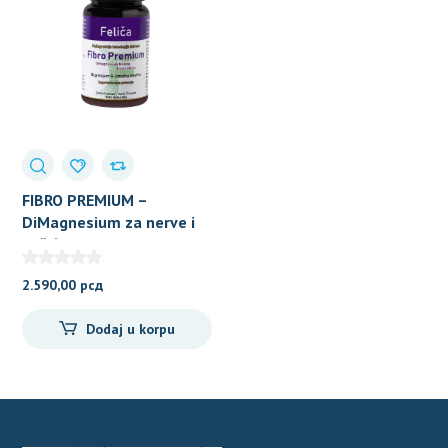
FIBRO PREMIUM –
DiMagnesium za nerve i
mišiće
2.590,00
рсд
Dodaj u korpu