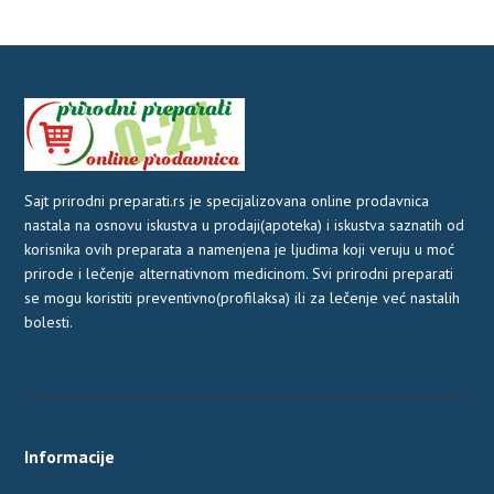
Sajt prirodni preparati.rs je specijalizovana online prodavnica
nastala na osnovu iskustva u prodaji(apoteka) i iskustva saznatih od
korisnika ovih preparata a namenjena je ljudima koji veruju u moć
prirode i lečenje alternativnom medicinom. Svi prirodni preparati
se mogu koristiti preventivno(profilaksa) ili za lečenje već nastalih
bolesti.
Informacije