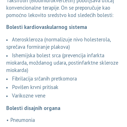
Taksifolin (Biodihidrokvercetin) poboljšava uticaj
konvencionalne terapije. On se preporučuje kao
pomoćno lekovito sredstvo kod sledećih bolesti:
Bolesti kardiovaskularnog sistema
Ateroskleroza (normalizuje nivo holesterola,
sprečava formiranje plakova)
Ishemijska bolest srca (prevencija infarkta
miokarda, moždanog udara, postinfarktne skleroze
miokarda)
Fibrilacija srčanih pretkomora
Povišen krvni pritisak
Varikozne vene
Bolesti disajnih organa
• Pneumonia