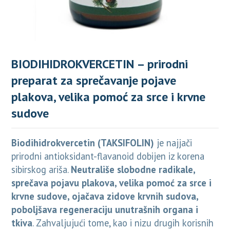
BIODIHIDROKVERCETIN – prirodni
preparat za sprečavanje pojave
plakova, velika pomoć za srce i krvne
sudove
Biodihidrokvercetin
(TAKSIFOLIN)
je najjači
prirodni antioksidant-flavanoid dobijen iz korena
sibirskog ariša.
Neutrališe slobodne radikale,
sprečava pojavu plakova, velika pomoć za srce i
krvne sudove, ojačava zidove krvnih sudova,
poboljšava regeneraciju unutrašnih organa i
tkiva
. Zahvaljujući tome, kao i nizu drugih korisnih