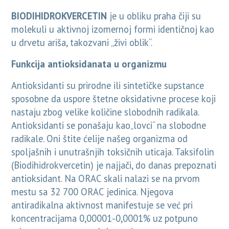
BIODIHIDROKVERCETIN
je u obliku praha čiji su
molekuli u aktivnoj izomernoj formi identičnoj kao
u drvetu ariša, takozvani „živi oblik“.
Funkcija antioksidanata u organizmu
Antioksidanti su prirodne ili sintetičke supstance
sposobne da uspore štetne oksidativne procese koji
nastaju zbog velike količine slobodnih radikala.
Antioksidanti se ponašaju kao„lovci“ na slobodne
radikale. Oni štite ćelije našeg organizma od
spoljašnih i unutrašnjih toksičnih uticaja. Taksifolin
(Biodihidrokvercetin) је najjači, do danas prepoznati
antioksidant. Na ORAC skali nalazi se na prvom
mestu sa 32 700 ORAC jedinica. Njegova
antiradikalna aktivnost manifestuje se već pri
koncentracijama 0,00001-0,0001% uz potpuno