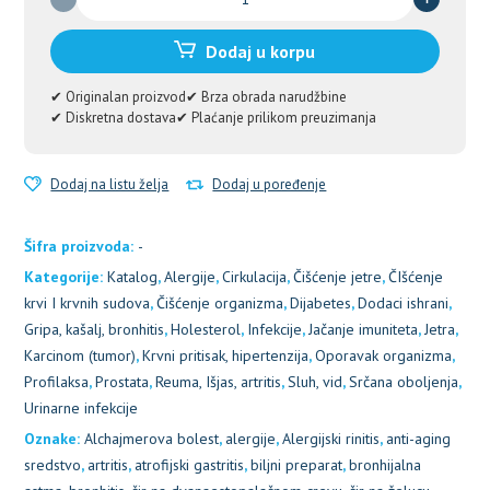
-
prirodni
Dodaj u korpu
preparat
za
✔ Originalan proizvod
✔ Brza obrada narudžbine
sprečavanje
✔ Diskretna dostava
✔ Plaćanje prilikom preuzimanja
pojave
plakova,
velika
Dodaj na listu želja
Dodaj u poređenje
pomoć
za
Šifra proizvoda:
-
srce
Kategorije:
i
Katalog
,
Alergije
,
Cirkulacija
,
Čišćenje jetre
,
ČIšćenje
krvne
krvi I krvnih sudova
,
Čišćenje organizma
,
Dijabetes
,
Dodaci ishrani
,
sudove
Gripa, kašalj, bronhitis
,
Holesterol
,
Infekcije
,
Jačanje imuniteta
,
Jetra
,
količina
Karcinom (tumor)
,
Krvni pritisak, hipertenzija
,
Oporavak organizma
,
Profilaksa
,
Prostata
,
Reuma, Išjas, artritis
,
Sluh, vid
,
Srčana oboljenja
,
Urinarne infekcije
Oznake:
Alchajmerova bolest
,
alergije
,
Alergijski rinitis
,
anti-aging
sredstvo
,
artritis
,
atrofijski gastritis
,
biljni preparat
,
bronhijalna