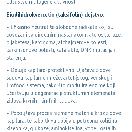
odsustvo mutagene aktivnosti.
Biodihidrokvercetin (taksifolin) dejstvo:
• Efikasno neutrališe slobodne radikale koji su
povezani sa direktnim nastanakom: ateroskleroze,
dijabetesa, karcinoma, alchajmerove bolesti,
parkinsonove bolesti, katarakte, DNK mutacija i
starenja.
• Deluje kapilaro-protektivno. Ojačava zidove
sudova kapilarne mreže, artetijskog, venskog i
limfnog sistema, tako što modulira enzime koji
učestvuju u degeneraciji strukturnih elemenata
zidova krvnih i limfnih sudova.
• Poboljšava proces razmene materija kroz zidove
kapilara, te tako tkiva dobijaju potrebnu količinu
kiseonika, glukoze, aminokiselina, vode i ostalih