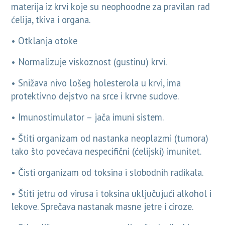
materija iz krvi koje su neophoodne za pravilan rad
ćelija, tkiva i organa.
• Otklanja otoke
• Normalizuje viskoznost (gustinu) krvi.
• Snižava nivo lošeg holesterola u krvi, ima
protektivno dejstvo na srce i krvne sudove.
• Imunostimulator – jača imuni sistem.
• Štiti organizam od nastanka neoplazmi (tumora)
tako što povećava nespecifični (ćelijski) imunitet.
• Čisti organizam od toksina i slobodnih radikala.
• Štiti jetru od virusa i toksina uključujući alkohol i
lekove. Sprečava nastanak masne jetre i ciroze.