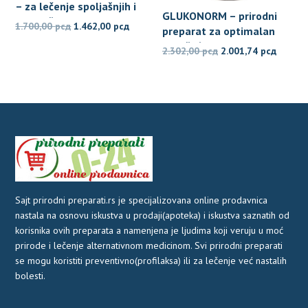
– za lečenje spoljašnjih i
GLUKONORM – prirodni
unutrašnjih hemoroida
Originalna
Trenutna
1.700,00
рсд
1.462,00
рсд
preparat za optimalan
cena
cena
nivo šećera u krvi
Originalna
Trenut
2.302,00
рсд
2.001,74
рсд
je
je:
cena
cena
bila:
1.462,00 рсд.
je
je:
1.700,00 рсд.
bila:
2.001,7
2.302,00 рсд.
Sajt prirodni preparati.rs je specijalizovana online prodavnica
nastala na osnovu iskustva u prodaji(apoteka) i iskustva saznatih od
korisnika ovih preparata a namenjena je ljudima koji veruju u moć
prirode i lečenje alternativnom medicinom. Svi prirodni preparati
se mogu koristiti preventivno(profilaksa) ili za lečenje već nastalih
bolesti.