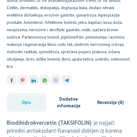
astma
,
bronhitis
,
čir na dvanaestopalačnom crevu
,
čir na želucu
,
Cistitis
,
dermatitis
,
diskopatija
,
displazija kuka
,
dodaci ishrani
,
erektilna disfunkcija
,
erozivni gastritis
,
gonartroza
,
hiperplazija
prostate
,
holesterol
,
Infektivne bolesti
,
jetra
,
kapilari
,
kosa
,
koža
,
neoplazma
,
nerozivni i atrofijski gastritis
,
nokti
,
ojačava krvnie
sudove
,
Parkinsonova bolest
,
pijelonefritis
,
pneumonija
,
razmena
materija
,
regeneracija tkiva
,
ruski lek
,
sindrom nervoznog crevaa
,
slobodni radikali
,
spondiloza
,
sprečava pojavu plakova
,
srčana
oboljenja
,
stres
,
teške bolesti
,
tkiva
,
upala tetiva
,
uretritis
,
viskoznost
krvi
Dodatne
Opis
Recenzije (0)
informacije
Biodihidrokvercetin
(TAKSIFOLIN)
je najjači
prirodni antioksidant-flavanoid dobijen iz korena