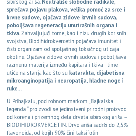
sibirskog ariša.
Neutrališe slobodne radikale,
sprečava pojavu plakova, velika pomoć za srce i
krvne sudove, ojačava zidove krvnih sudova,
poboljšava regeneraciju unutrašnih organa i
tkiva
. Zahvaljujući tome, kao i nizu drugih korisnih
svojstva, Biodihidrokvercetin pojačava imunitet i
čisti organizam od spoljašneg toksičnog uticaja
okoline. Ojačava zidove krvnih sudova i poboljšava
razmenu materija između kapilara i tkiva i time
utiče na stanja kao što su
katarakta, dijabetisna
mikroanginopatija i neuropatija, hladne noge i
ruke
…
U Pribajkalu, pod robnom markom „Bajkalska
legenda “ proizvodi se jedinstveni prirodni proizvod
od korena i prizemnog dela drveta sibirskog ariša –
BIODIHIDROKVERCETIN. Drvo ariša sadrži do 2,5%
flavonoida, od kojih 90% čini taksifolin.