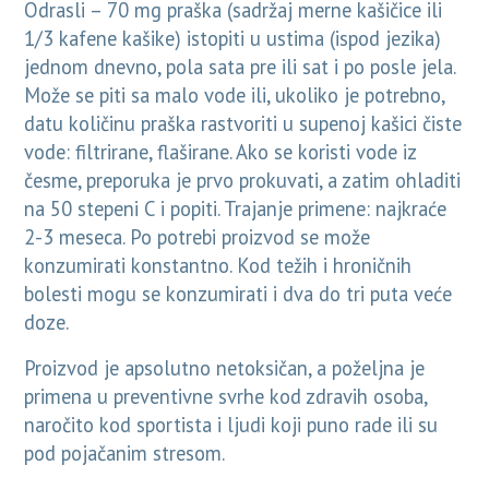
Odrasli – 70 mg praška (sadržaj merne kašičice ili
1/3 kafene kašike) istopiti u ustima (ispod jezika)
jednom dnevno, pola sata pre ili sat i po posle jela.
Može se piti sa malo vode ili, ukoliko je potrebno,
datu količinu praška rastvoriti u supenoj kašici čiste
vode: filtrirane, flaširane. Ako se koristi vode iz
česme, preporuka je prvo prokuvati, a zatim ohladiti
na 50 stepeni C i popiti. Trajanje primene: najkraće
2-3 meseca. Po potrebi proizvod se može
konzumirati konstantno. Kod težih i hroničnih
bolesti mogu se konzumirati i dva do tri puta veće
doze.
Proizvod je apsolutno netoksičan, a poželjna je
primena u preventivne svrhe kod zdravih osoba,
naročito kod sportista i ljudi koji puno rade ili su
pod pojačanim stresom.