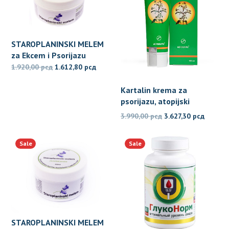
STAROPLANINSKI MELEM
za Ekcem i Psorijazu
Originalna
Trenutna
1.920,00
рсд
1.612,80
рсд
cena
cena
Kartalin krema za
je
je:
psorijazu, atopijski
bila:
1.612,80 рсд.
dermatitis i ekcem
Originalna
Trenut
1.920,00 рсд.
3.990,00
рсд
3.627,30
рсд
cena
cena
je
je:
Sale
Sale
bila:
3.627,3
3.990,00 рсд.
STAROPLANINSKI MELEM