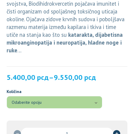
svojstva, Biodihidrokvercetin pojačava imunitet i
čisti organizam od spoljašneg toksičnog uticaja
okoline. Ojačava zidove krvnih sudova i poboljšava
razmenu materija između kapilara i tkiva i time
utiče na stanja kao što su
katarakta, dijabetisna
mikroanginopatija i neuropatija, hladne noge i
ruke
…
Raspon
5.400,00
рсд
–
9.550,00
рсд
cena:
od
Količina
5.400,00 рсд
do
9.550,00 рсд
BIODIHIDROKVERCETIN