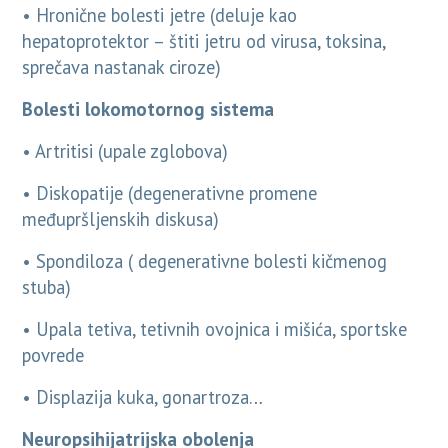
• Hronične bolesti jetre (deluje kao
hepatoprotektor – štiti jetru od virusa, toksina,
sprečava nastanak ciroze)
Bolesti lokomotornog sistema
• Artritisi (upale zglobova)
• Diskopatije (degenerativne promene
međupršljenskih diskusa)
• Spondiloza ( degenerativne bolesti kičmenog
stuba)
• Upala tetiva, tetivnih ovojnica i mišića, sportske
povrede
• Displazija kuka, gonartroza…
Neuropsihijatrijska obolenja