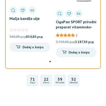
Mačja kandža ulje
CigaPan SPORT prirodni
S
preparat vitaminsko-
ME
mineralni kompleks za
Ps
2
Originalna
Trenutna
960,00
рсд
834,80
рсд
sportiste
Originalna
Trenut
3.750,00
рсд
3.187,50
рсд
1.
cena
cena
Dodaj u korpu
cena
cena
je
je:
Dodaj u korpu
je
je:
bila:
834,80 рсд.
bila:
3.187,50
960,00 рсд.
3.750,00 рсд.
71
22
59
52
Days
Hours
Minutes
Seconds