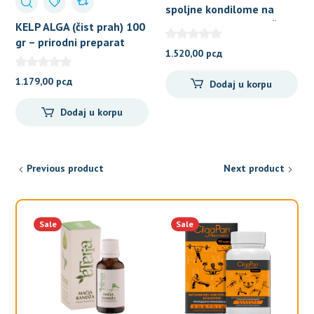
spoljne kondilome na
polnim organima i koži
KELP ALGA (čist prah) 100
gr – prirodni preparat
1.520,00
рсд
1.179,00
рсд
Dodaj u korpu
Dodaj u korpu
Previous product
Next product
Sale
Sale