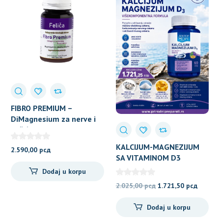
FIBRO PREMIUM –
DiMagnesium za nerve i
mišiće
KALCIJUM-MAGNEZIJUM
2.590,00
рсд
SA VITAMINOM D3
Dodaj u korpu
Originalna
Trenut
2.025,00
рсд
1.721,50
рсд
cena
cena
Dodaj u korpu
je
je: