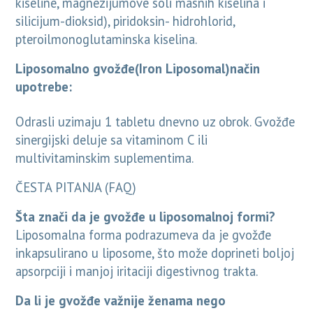
kiseline, magnezijumove soli masnih kiselina i
silicijum-dioksid), piridoksin- hidrohlorid,
pteroilmonoglutaminska kiselina.
Liposomalno gvožđe(Iron Liposomal)način
upotrebe:
Odrasli uzimaju 1 tabletu dnevno uz obrok. Gvožđe
sinergijski deluje sa vitaminom C ili
multivitaminskim suplementima.
ČESTA PITANJA (FAQ)
Šta znači da je gvožđe u liposomalnoj formi?
Liposomalna forma podrazumeva da je gvožđe
inkapsulirano u liposome, što može doprineti boljoj
apsorpciji i manjoj iritaciji digestivnog trakta.
Da li je gvožđe važnije ženama nego