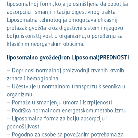
liposomalnoj formi, koja je osmišljena da poboljša
apsorpciju i smanji iritaciju digestivnog trakta.
Liposomalna tehnologija omogućava efikasniji
prolazak gvožđa kroz digestivni sistem i njegovu
bolju iskoristljivost u organizmu, u poređenju sa
klasičnim neorganskim oblicima.
liposomalno gvožđe(Iron Liposomal)PREDNOSTI
– Doprinosi normalnoj proizvodnji crvenih krvnih
zrnaca i hemoglobina
– Učestvuje u normalnom transportu kiseonika u
organizmu
– Pomaže u smanjenju umora i iscrpljenosti
– Podrška normalnom energetskom metabolizmu
– Liposomalna forma za bolju apsorpciju i
podnošljivost
– Pogodno za osobe sa povećanim potrebama za