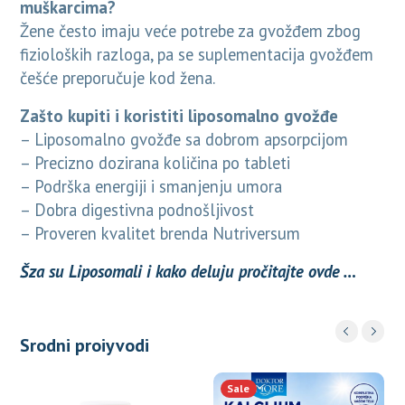
muškarcima?
Žene često imaju veće potrebe za gvožđem zbog
fizioloških razloga, pa se suplementacija gvožđem
češće preporučuje kod žena.
Zašto kupiti i koristiti liposomalno gvožđe
– Liposomalno gvožđe sa dobrom apsorpcijom
– Precizno dozirana količina po tableti
– Podrška energiji i smanjenju umora
– Dobra digestivna podnošljivost
– Proveren kvalitet brenda Nutriversum
Šza su Liposomali i kako deluju pročitajte ovde …
Srodni proiyvodi
Sale