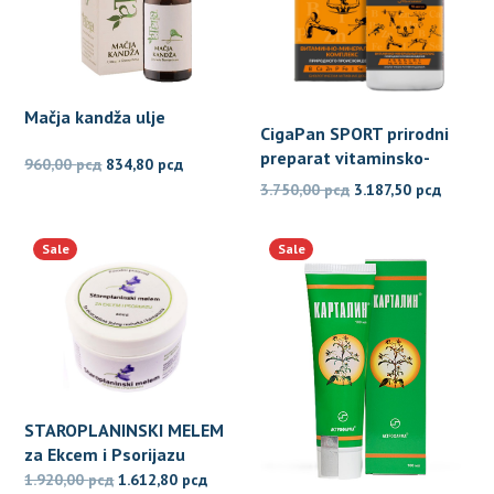
Mačja kandža ulje
CigaPan SPORT prirodni
preparat vitaminsko-
Originalna
Trenutna
960,00
рсд
834,80
рсд
mineralni kompleks za
Originalna
Trenut
cena
cena
3.750,00
рсд
3.187,50
рсд
sportiste
cena
cena
je
je:
je
je:
bila:
834,80 рсд.
Sale
Sale
bila:
3.187,5
960,00 рсд.
3.750,00 рсд.
STAROPLANINSKI MELEM
za Ekcem i Psorijazu
Originalna
Trenutna
1.920,00
рсд
1.612,80
рсд