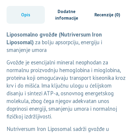
Dodatne
Opis
Recenzije (0)
informacije
Liposomalno gvožđe (Nutriversum Iron
Liposomal)
za bolju apsorpciju, energiju i
smanjenje umora
Gvožđe je esencijalni mineral neophodan za
normalnu proizvodnju hemoglobina i mioglobina,
proteina koji omogućavaju transport kiseonika kroz
krv i do mišića. Ima ključnu ulogu u ćelijskom
disanju i sintezi ATP-a, osnovnog energetskog
molekula, zbog čega njegov adekvatan unos
doprinosi energiji, smanjenju umora i normalnoj
fizičkoj izdržljivosti.
Nutriversum Iron Liposomal sadrži gvožđe u