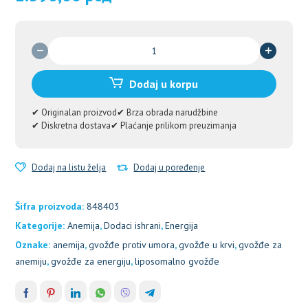
Liposomalno
gvožđe(Iron
Liposomal)
Dodaj u korpu
15
mg
✔ Originalan proizvod
✔ Brza obrada narudžbine
30
✔ Diskretna dostava
✔ Plaćanje prilikom preuzimanja
tableta
količina
Dodaj na listu želja
Dodaj u poređenje
Šifra proizvoda:
848403
Kategorije:
Anemija
,
Dodaci ishrani
,
Energija
Oznake:
anemija
,
gvožđe protiv umora
,
gvožđe u krvi
,
gvožđe za
anemiju
,
gvožđe za energiju
,
liposomalno gvožđe