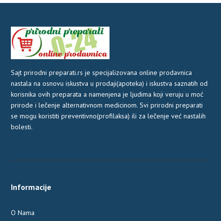
bila:
2.001,7
2.302,00 рсд.
Sajt prirodni preparati.rs je specijalizovana online prodavnica
nastala na osnovu iskustva u prodaji(apoteka) i iskustva saznatih od
korisnika ovih preparata a namenjena je ljudima koji veruju u moć
prirode i lečenje alternativnom medicinom. Svi prirodni preparati
se mogu koristiti preventivno(profilaksa) ili za lečenje već nastalih
bolesti.
Informacije
O Nama