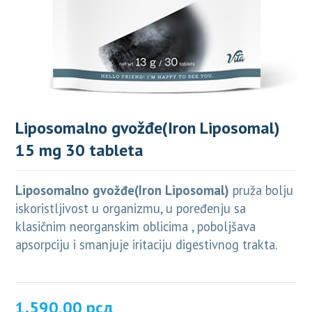
Liposomalno gvožđe(Iron Liposomal)
15 mg 30 tableta
Liposomalno gvožđe(Iron Liposomal)
pruža bolju
iskoristljivost u organizmu, u poređenju sa
klasičnim neorganskim oblicima , poboljšava
apsorpciju i smanjuje iritaciju digestivnog trakta.
1.590,00
рсд