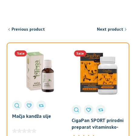
bila:
1.721,5
2.025,00 рсд.
Previous product
Next product
Sale
Sale
Mačja kandža ulje
CigaPan SPORT prirodni
S
preparat vitaminsko-
ME
mineralni kompleks za
Ps