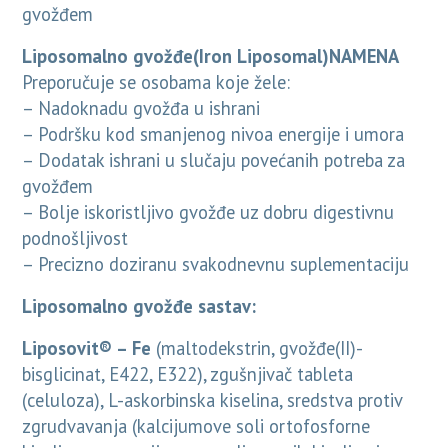
gvožđem
Liposomalno gvožđe(Iron Liposomal)NAMENA
Preporučuje se osobama koje žele:
– Nadoknadu gvožđa u ishrani
– Podršku kod smanjenog nivoa energije i umora
– Dodatak ishrani u slučaju povećanih potreba za
gvožđem
– Bolje iskoristljivo gvožđe uz dobru digestivnu
podnošljivost
– Precizno doziranu svakodnevnu suplementaciju
Liposomalno gvožđe sastav
:
Liposovit® – Fe
(maltodekstrin, gvožđe(II)-
bisglicinat, E422, E322), zgušnjivač tableta
(celuloza), L-askorbinska kiselina, sredstva protiv
zgrudvavanja (kalcijumove soli ortofosforne