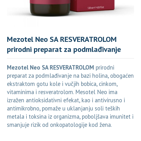
Mezotel Neo SA RESVERATROLOM
prirodni preparat za podmlađivanje
Mezotel Neo SA RESVERATROLOM
prirodni
preparat za podmlađivanje na bazi holina, obogaćen
ekstraktom gotu kole i vučjih bobica, cinkom,
vitaminima i resveratrolom. Mesotel Neo ima
izražen antioksidativni efekat, kao i antivirusno i
antimikrobno, pomaže u uklanjanju soli teških
metala i toksina iz organizma, poboljšava imunitet i
smanjuje rizik od onkopatologije kod žena.