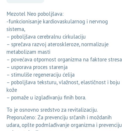
Mezotel Neo poboljšava:
-funkcionisanje kardiovaskularnog i nervnog
sistema,
– poboljšava cerebralnu cirkulaciju
– sprečava razvoj ateroskleroze, normalizuje
metabolizam masti
– povećava otpornost organizma na faktore stresa
– usporava proces starenja
– stimuliše regeneraciju ćelija
– poboljšava teksturu, vlažnost, elastičnost i boju
kože
– pomaže u izglađivanju finih bora.
To je osnovno sredstvo za revitalizaciju.
Preporučeno: Za prevenciju srčanih i moždanih
udara, opšte podmlađivanje organizma i prevenciju