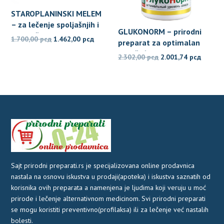
STAROPLANINSKI MELEM
– za lečenje spoljašnjih i
GLUKONORM – prirodni
unutrašnjih hemoroida
Originalna
Trenutna
1.700,00
рсд
1.462,00
рсд
preparat za optimalan
cena
cena
nivo šećera u krvi
Originalna
Trenut
2.302,00
рсд
2.001,74
рсд
je
je:
cena
cena
bila:
1.462,00 рсд.
je
je:
1.700,00 рсд.
bila:
2.001,7
2.302,00 рсд.
Sajt prirodni preparati.rs je specijalizovana online prodavnica
nastala na osnovu iskustva u prodaji(apoteka) i iskustva saznatih od
korisnika ovih preparata a namenjena je ljudima koji veruju u moć
prirode i lečenje alternativnom medicinom. Svi prirodni preparati
se mogu koristiti preventivno(profilaksa) ili za lečenje već nastalih
bolesti.