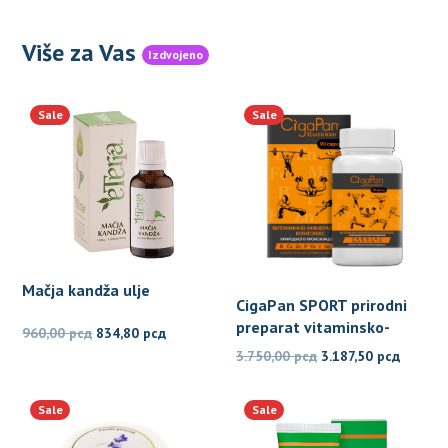
Više za Vas
Izdvojeno
Sale
Sale
Mačja kandža ulje
CigaPan SPORT prirodni
preparat vitaminsko-
Originalna
Trenutna
960,00
рсд
834,80
рсд
mineralni kompleks za
Originalna
Trenut
cena
cena
3.750,00
рсд
3.187,50
рсд
sportiste
cena
cena
je
je:
je
je:
bila:
834,80 рсд.
Sale
Sale
bila:
3.187,5
960,00 рсд.