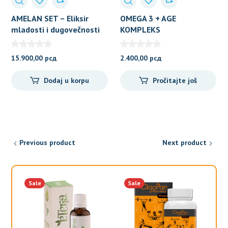
AMELAN SET – Eliksir
OMEGA 3 + AGE
mladosti i dugovečnosti
KOMPLEKS
15.900,00
рсд
2.400,00
рсд
Dodaj u korpu
Pročitajte još
Previous product
Next product
Sale
Sale