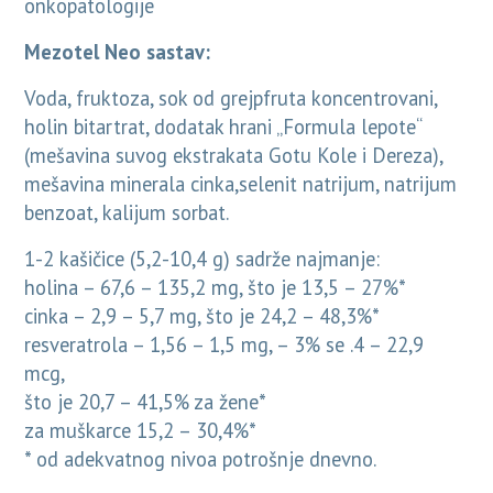
onkopatologije
Mezotel Neo sastav:
Voda, fruktoza, sok od grejpfruta koncentrovani,
holin bitartrat, dodatak hrani „Formula lepote“
(mešavina suvog ekstrakata Gotu Kole i Dereza),
mešavina minerala cinka,selenit natrijum, natrijum
benzoat, kalijum sorbat.
1-2 kašičice (5,2-10,4 g) sadrže najmanje:
holina – 67,6 – 135,2 mg, što je 13,5 – 27%*
cinka – 2,9 – 5,7 mg, što je 24,2 – 48,3%*
resveratrola – 1,56 – 1,5 mg, – 3% se .4 – 22,9
mcg,
što je 20,7 – 41,5% za žene*
za muškarce 15,2 – 30,4%*
* od adekvatnog nivoa potrošnje dnevno.