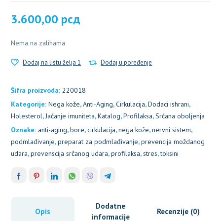
3.600,00
рсд
Nema na zalihama
Dodaj na listu želja 1
Dodaj u poređenje
Šifra proizvoda:
220018
Kategorije:
Nega kože
,
Anti-Aging
,
Cirkulacija
,
Dodaci ishrani
,
Holesterol
,
Jačanje imuniteta
,
Katalog
,
Profilaksa
,
Srčana oboljenja
Oznake:
anti-aging
,
bore
,
cirkulacija
,
nega kože
,
nervni sistem
,
podmlađivanje
,
preparat za podmlađivanje
,
prevencija moždanog
udara
,
prevenscija srčanog udara
,
profilaksa
,
stres
,
toksini
Dodatne
Opis
Recenzije (0)
informacije