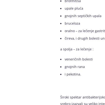
bronhitisa
upale pluća
gnojnih septičkih upala
bruceloza
oralno – za lečenje gastrit
čireva, i drugih bolesti u
a spolja – za lečenje :
veneričnih bolesti
gnojnih rana
i pekotina.
Široki spektar antibakterijs
srebro izazvali su veliko in