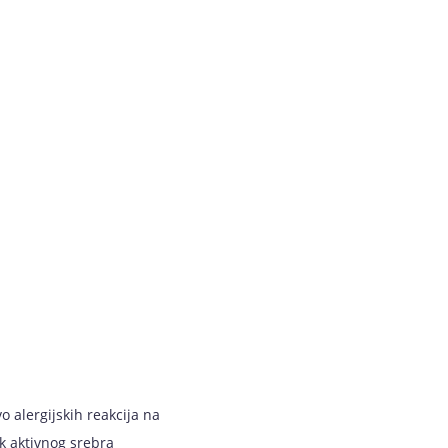
o alergijskih reakcija na
k aktivnog srebra