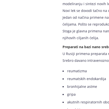
modeliranju i sintezi novih l
Novi lek se dovodi tačno na 
Jedan od načina primene nan
ćelijama. Pošto se reprodukci
Stoga je glavna primena nan
njihovih ciljanih ćelija.
Preparati na bazi nano sreb
U Rusiji primena preparata n
Srebro davano intravenozno 
reumatizma
reumatskih endokardija
bronhijalne astme
gripa
akutnih respiratornih obo