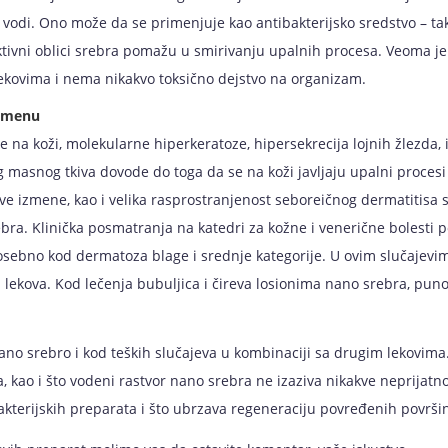
vodi. Ono može da se primenjuje kao antibakterijsko sredstvo – tak
tivni oblici srebra pomažu u smirivanju upalnih procesa. Veoma je
lekovima i nema nikakvo toksično dejstvo na organizam.
rimenu
e na koži, molekularne hiperkeratoze, hipersekrecija lojnih žlezda,
masnog tkiva dovode do toga da se na koži javljaju upalni procesi
Ove izmene, kao i velika rasprostranjenost seboreičnog dermatitisa s
ra. Klinička posmatranja na katedri za kožne i venerične bolesti
posebno kod dermatoza blage i srednje kategorije. U ovim slučajev
lekova. Kod lečenja bubuljica i čireva losionima nano srebra, puno
 nano srebro i kod teških slučajeva u kombinaciji sa drugim lekovim
, kao i što vodeni rastvor nano srebra ne izaziva nikakve neprijatno
kterijskih preparata i što ubrzava regeneraciju povređenih površin