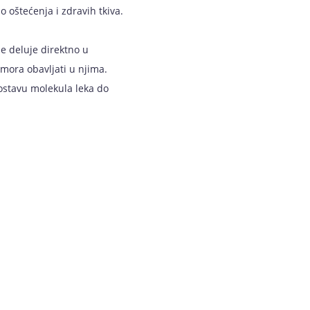
o oštećenja i zdravih tkiva.
e deluje direktno u
 mora obavljati u njima.
ostavu molekula leka do