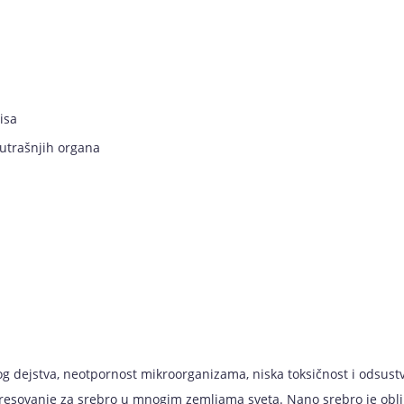
isa
nutrašnjih organa
kog dejstva, neotpornost mikroorganizama, niska toksičnost i odsustv
teresovanje za srebro u mnogim zemljama sveta. Nano srebro je obli