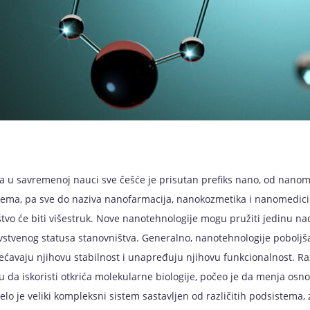
a u savremenoj nauci sve češće je prisutan prefiks nano, od nanom
ema, pa sve do naziva nanofarmacija, nanokozmetika i nanomedicin
tvo će biti višestruk. Nove nanotehnologije mogu pružiti jedinu na
stvenog statusa stanovništva. Generalno, nanotehnologije poboljša
ćavaju njihovu stabilnost i unapređuju njihovu funkcionalnost. Ra
 da iskoristi otkrića molekularne biologije, počeo je da menja osnov
telo je veliki kompleksni sistem sastavljen od različitih podsistema, 