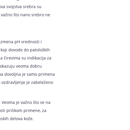
va svojstva srebra su
 važno što nano srebro ne
 izmena pH vrednosti i
 koji dovode do patoloških
a čirevima su indikacija za
 pokazuju veoma dobru
ima dovoljna je samo primena
 ozdravljenje je zabeleženo
a. Veoma je važno što se na
sti prilikom primene, za
skih delova kože.