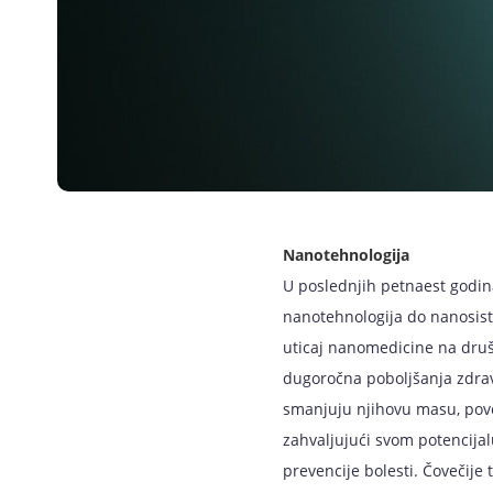
Nanotehnologija
U poslednjih petnaest godin
nanotehnologija do nanosist
uticaj nanomedicine na druš
dugoročna poboljšanja zdrav
smanjuju njihovu masu, pove
zahvaljujući svom potencijalu
prevencije bolesti. Čovečije 