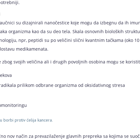
otrebniji.
i
 naučnici su dizajnirali nanočestice koje mogu da izbegnu da ih imun
aka organizma kao da su deo tela. Skala osnovnih bioloških struk
logiju, npr, peptidi su po veličini slični kvantnim tačkama (oko 10 
 dostavu medikamenata.
zbog svojih veličina ali i drugih povoljnih osobina mogu se koristit
lekova
radikala prilikom odbrane organizma od oksidativnog stresa
omonitoringu
u borbi protiv ćelija kancera.
čno nov način za prevazilaženje glavnih prepreka sa kojima se suoč