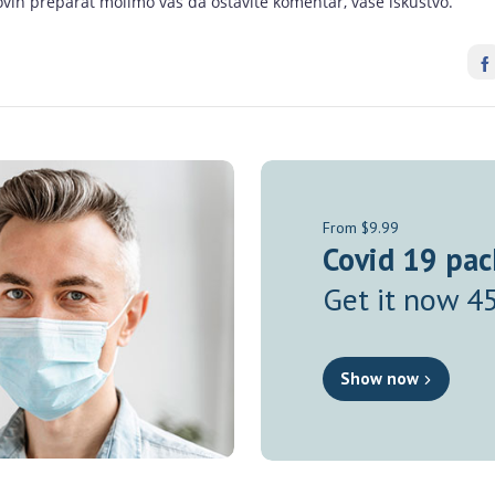
d ovih preparat molimo vas da ostavite komentar, vaše iskustvo.
From $9.99
Covid 19 pac
Get it now 4
Show now