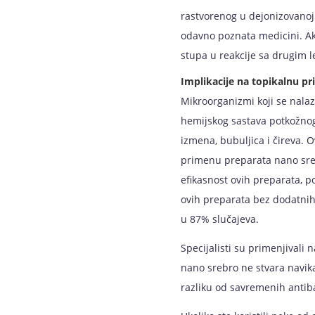
rastvorenog u dejonizovanoj 
odavno poznata medicini. Ak
stupa u reakcije sa drugim 
Implikacije na topikalnu p
Mikroorganizmi koji se nalaz
hemijskog sastava potkožnog 
izmena, bubuljica i čireva. 
primenu preparata nano sreb
efikasnost ovih preparata, 
ovih preparata bez dodatnih 
u 87% slučajeva.
Specijalisti su primenjivali
nano srebro ne stvara navika
razliku od savremenih antiba