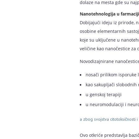
dolaze na mesta gde su najp
Nanotehnologija u farmacij
Dobijajući ideju iz prirode,
osobine elementarnih sastoj
koje su uključene u nanotehno
veličine kao nanočestice za
Novodizajnirane nanočestice 
nosači prilikom isporuke 
kao sakupljači slobodnih 
u genskoj terapiji
u neuromodulaciji i neur
a zbog svojstva citotoksičnosti i 
Ovo otkriće predstavlja bazi