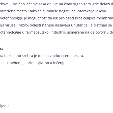
ekova. Klasično lečenje raka deluje na čitav organizam, gde dolazi d
određeno mesto i tako se eliminiše negativna interakcija lekova.
otehnologije je mogućnost da lek prolazeći kroz ćelijske membran
ja virusa i razvoj bolesti najviše dešavaju unutar ćelija tretman se
otehnologije u farmaceutskoj industriji usmerena na delotvornu d
ra
a bazi nano srebra je dobila visoku ocenu lekara.
sa uspehom je primenjivano u lečenju :
ljenja