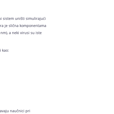
i sistem uništi simulirajući
tura je slična komponentama
nm), a neki virusi su iste
i kao:
avaju naučnici pri