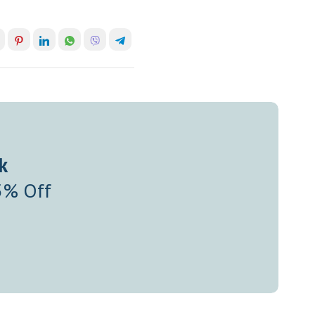
k
5% Off