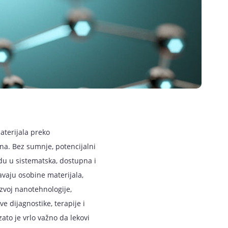
aterijala preko
a. Bez sumnje, potencijalni
du u sistematska, dostupna i
vaju osobine materijala,
zvoj nanotehnologije,
e dijagnostike, terapije i
zato je vrlo važno da lekovi