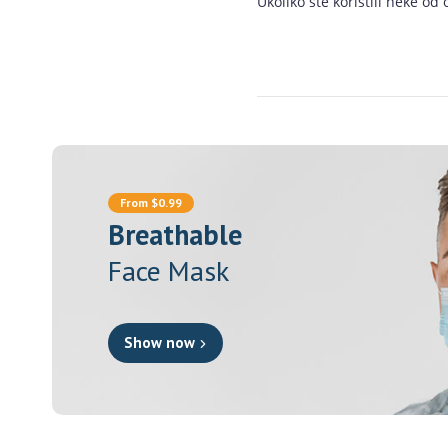
Ukoliko ste koristili neke o
From $0.99
Breathable
Face Mask
Show now