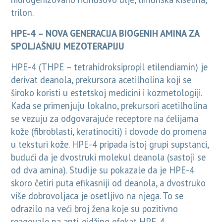
trilon.
HPE-4 – NOVA GENERACIJA BIOGENIH AMINA ZA
SPOLJAŠNJU MEZOTERAPIJU
HPE-4 (THPE – tetrahidroksipropil etilendiamin) je
derivat deanola, prekursora acetilholina koji se
široko koristi u estetskoj medicini i kozmetologiji.
Kada se primenjuju lokalno, prekursori acetilholina
se vezuju za odgovarajuće receptore na ćelijama
kože (fibroblasti, keratinociti) i dovode do promena
u teksturi kože. HPE-4 pripada istoj grupi supstanci,
budući da je dvostruki molekul deanola (sastoji se
od dva amina). Studije su pokazale da je HPE-4
skoro četiri puta efikasniji od deanola, a dvostruko
više dobrovoljaca je osetljivo na njega. To se
odrazilo na veći broj žena koje su pozitivno
reagovale na anti-ejdžing efekat HPE-4