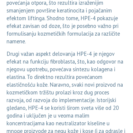
povećanja otpora, što rezultira izraženijim
smanjenjem površine keratinocita i pojačanim
efektom liftinga. Shodno tome, HPE-4 pokazuje
efekat zavisan od doze, što je posebno važno pri
formulisanju kozmetičkih formulacija za različite
namene.
Drugi važan aspekt delovanja HPE-4 je njegov
efekat na funkciju fibroblasta, što, kao odgovor na
njegovu upotrebu, povećava sintezu kolagena i
elastina. To direktno rezultira povećanom
elastičnošću kože. Naravno, svaki novi proizvod na
kozmetičkom tržištu prolazi kroz dug proces
razvoja, od razvoja do implementacije. Istorijski
gledano, HPE-4 se koristi širom sveta više od 20
godina i uključen je u veoma malim
koncentracijama kao neutralizator kiseline u
mnoge proizvode za negu kože i kose (i za odrasle i