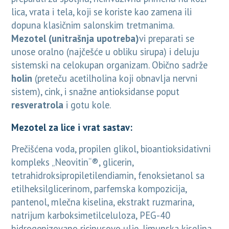
lica, vrata i tela, koji se koriste kao zamena ili
dopuna klasičnim salonskim tretmanima.
Mezotel
(unitrašnja upotreba)
vi preparati se
unose oralno (najčešće u obliku sirupa) i deluju
sistemski na celokupan organizam. Obično sadrže
holin
(preteču acetilholina koji obnavlja nervni
sistem), cink, i snažne antioksidanse poput
resveratrola
i gotu kole.
Mezotel za lice i vrat sastav:
Prečišćena voda, propilen glikol, bioantioksidativni
kompleks „Neovitin“®, glicerin,
tetrahidroksipropiletilendiamin, fenoksietanol sa
etilheksilglicerinom, parfemska kompozicija,
pantenol, mlečna kiselina, ekstrakt ruzmarina,
natrijum karboksimetilceluloza, PEG-40
hidrogenizovano ricinusovo ulje, limunska kiselina,