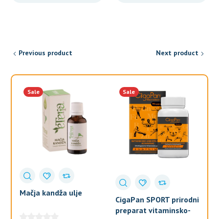
Previous product
Next product
Sale
Sale
Mačja kandža ulje
CigaPan SPORT prirodni
S
preparat vitaminsko-
ME