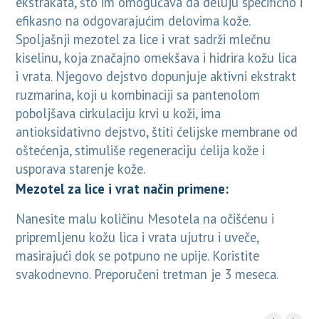
ekstrakata, što im omogućava da deluju specifično i
efikasno na odgovarajućim delovima kože.
Spoljašnji mezotel za lice i vrat sadrži mlečnu
kiselinu, koja značajno omekšava i hidrira kožu lica
i vrata. Njegovo dejstvo dopunjuje aktivni ekstrakt
ruzmarina, koji u kombinaciji sa pantenolom
poboljšava cirkulaciju krvi u koži, ima
antioksidativno dejstvo, štiti ćelijske membrane od
oštećenja, stimuliše regeneraciju ćelija kože i
usporava starenje kože.
Mezotel za lice i vrat način primene:
Nanesite malu količinu Mesotela na očišćenu i
pripremljenu kožu lica i vrata ujutru i uveče,
masirajući dok se potpuno ne upije. Koristite
svakodnevno. Preporučeni tretman je 3 meseca.