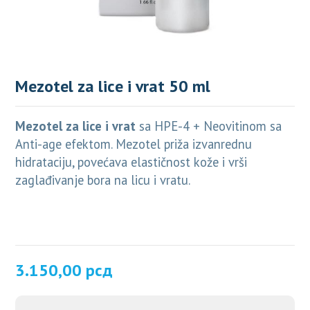
Mezotel za lice i vrat 50 ml
Mezotel za lice i vrat
sa HPE-4 + Neovitinom sa
Anti-age efektom. Mezotel priža izvanrednu
h
idrataciju, povećava elastičnost kože i vrši
zaglađivanje bora na licu i vratu.
3.150,00
рсд