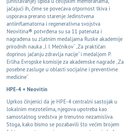
(uništavanje) lipida u ćelijskim membranama,
jačajući ih, čime se povećava otpornost tkiva i
usporava prerano starenje. Jedinstvena
antiinflamatorna i regenerativna svojstva
Neovitina® potvrđena su sa 11 patenata i
nagrađena su zlatnim medaljama Ruske akademije
prirodnih nauka „I. I. Mečnikov“ „Za praktičan
doprinos jačanju zdravlja nacije“ i medaljom P.
Erliha Evropske komisije za akademske nagrade „Za
posebne zasluge u oblasti socijalne i preventivne
medicine“.
HPE-4 + Neovitin
Uprkos činjenici da je HPE-4 centralni sastojak u
lokalnim mezotelima, njegova upotreba kao
samostalnog sredstva je trenutno nezamisliva.
Stoga, kako bismo se pozabavili što većim brojem