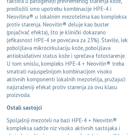
faktora u patogenezi prevremenog starenja kože,
predložili smo upotrebu kombinacije HPE-4 i
Neovitina® u lokalnim mezotelima kao kompleksa
protiv starenja. Neovitin® deluje kao buster
(pojačivač efekta), što je klinički dokazano
(efikasnost HPE-4 se povećava za 23%). Štaviše, lek
poboljšava mikrocirkulaciju kože, poboljšava
antioksidativni status kože i sprečava fotostarenje.
U tom smislu, kompleks HPE-4 + Neovitin® treba
smatrati najuspešnijom kombinacijom visoko
aktivnih komponenti lokalnih mezotelija, pružajući
najizraženiji efekat protiv starenja za ovu klasu
proizvoda.
Ostali sastojci
Spoljašnji mezoteli na bazi HPE-4 + Neovitin®
kompleksa sadrže niz visoko aktivnih sastojaka i