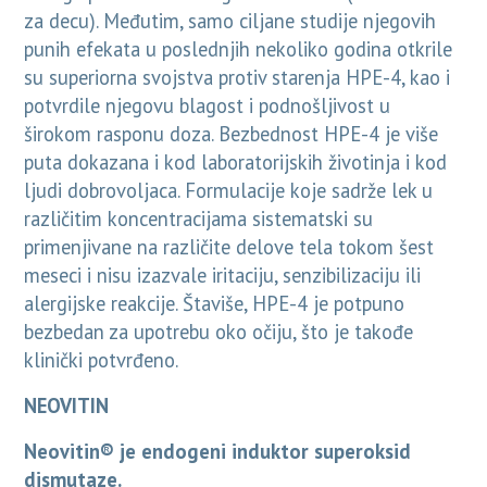
za decu). Međutim, samo ciljane studije njegovih
punih efekata u poslednjih nekoliko godina otkrile
su superiorna svojstva protiv starenja HPE-4, kao i
potvrdile njegovu blagost i podnošljivost u
širokom rasponu doza. Bezbednost HPE-4 je više
puta dokazana i kod laboratorijskih životinja i kod
ljudi dobrovoljaca. Formulacije koje sadrže lek u
različitim koncentracijama sistematski su
primenjivane na različite delove tela tokom šest
meseci i nisu izazvale iritaciju, senzibilizaciju ili
alergijske reakcije. Štaviše, HPE-4 je potpuno
bezbedan za upotrebu oko očiju, što je takođe
klinički potvrđeno.
NEOVITIN
Neovitin® je endogeni induktor superoksid
dismutaze.