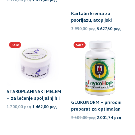
cena
cena
Kartalin krema za
je
je:
psorijazu, atopijski
bila:
1.612,80 рсд.
dermatitis i ekcem
Originalna
Trenut
1.920,00 рсд.
3.990,00
рсд
3.627,30
рсд
cena
cena
je
je:
Sale
Sale
bila:
3.627,3
3.990,00 рсд.
STAROPLANINSKI MELEM
– za lečenje spoljašnjih i
GLUKONORM – prirodni
unutrašnjih hemoroida
Originalna
Trenutna
1.700,00
рсд
1.462,00
рсд
preparat za optimalan
cena
cena
nivo šećera u krvi
Originalna
Trenut
2.302,00
рсд
2.001,74
рсд
je
je:
cena
cena
bila:
1.462,00 рсд.
je
je: