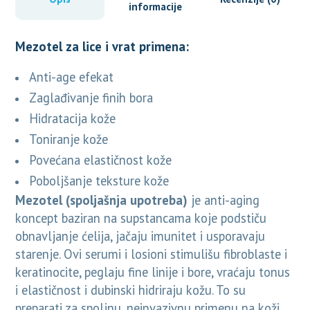
informacije
Mezotel za lice i vrat primena
:
Anti-age efekat
Zaglađivanje finih bora
Hidratacija kože
Toniranje kože
Povećana elastičnost kože
Poboljšanje teksture kože
Mezotel
(spoljašnja upotreba)
je anti-aging
koncept baziran na supstancama koje podstiču
obnavljanje ćelija, jačaju imunitet i usporavaju
starenje. Ovi serumi i losioni stimulišu fibroblaste i
keratinocite, peglaju fine linije i bore, vraćaju tonus
i elastičnost i dubinski hidriraju kožu. To su
preparati za spoljnu, neinvazivnu primenu na koži