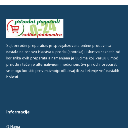
1.700,00 рсд.
bila:
2.001,7
2.302,00 рсд.
Sajt prirodni preparati.rs je specijalizovana online prodavnica
nastala na osnovu iskustva u prodaji(apoteka) i iskustva saznatih od
korisnika ovih preparata a namenjena je ljudima koji veruju u moć
prirode i lečenje alternativnom medicinom. Svi prirodni preparati
se mogu koristiti preventivno(profilaksa) ili za lečenje već nastalih
bolesti.
Informacije
O Nama