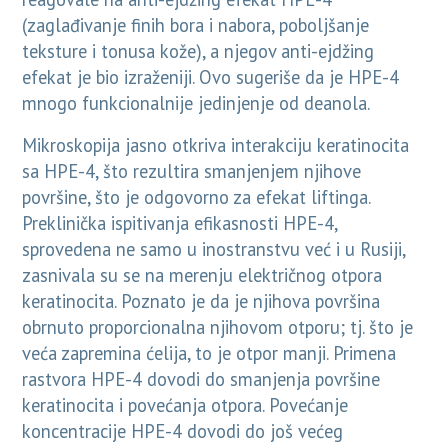
(zaglađivanje finih bora i nabora, poboljšanje
teksture i tonusa kože), a njegov anti-ejdžing
efekat je bio izraženiji. Ovo sugeriše da je HPE-4
mnogo funkcionalnije jedinjenje od deanola.
Mikroskopija jasno otkriva interakciju keratinocita
sa HPE-4, što rezultira smanjenjem njihove
površine, što je odgovorno za efekat liftinga.
Preklinička ispitivanja efikasnosti HPE-4,
sprovedena ne samo u inostranstvu već i u Rusiji,
zasnivala su se na merenju električnog otpora
keratinocita. Poznato je da je njihova površina
obrnuto proporcionalna njihovom otporu; tj. što je
veća zapremina ćelija, to je otpor manji. Primena
rastvora HPE-4 dovodi do smanjenja površine
keratinocita i povećanja otpora. Povećanje
koncentracije HPE-4 dovodi do još većeg