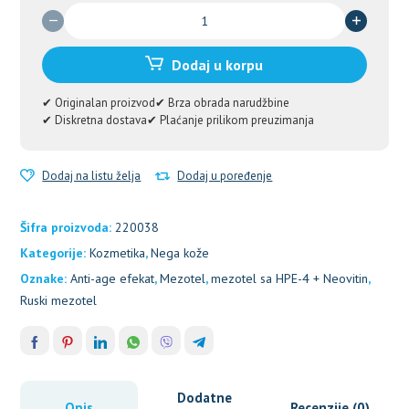
Mezotel
za
lice
Dodaj u korpu
i
vrat
✔ Originalan proizvod
✔ Brza obrada narudžbine
50
✔ Diskretna dostava
✔ Plaćanje prilikom preuzimanja
ml
količina
Dodaj na listu želja
Dodaj u poređenje
Šifra proizvoda:
220038
Kategorije:
Kozmetika
,
Nega kože
Oznake:
Anti-age efekat
,
Mezotel
,
mezotel sa HPE-4 + Neovitin
,
Ruski mezotel
Dodatne
Opis
Recenzije (0)