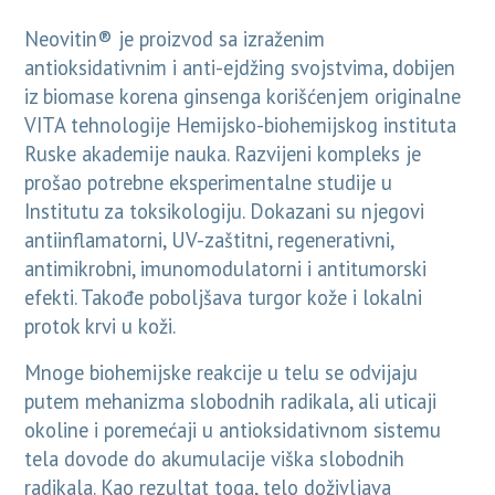
Neovitin® je proizvod sa izraženim
antioksidativnim i anti-ejdžing svojstvima, dobijen
iz biomase korena ginsenga korišćenjem originalne
VITA tehnologije Hemijsko-biohemijskog instituta
Ruske akademije nauka. Razvijeni kompleks je
prošao potrebne eksperimentalne studije u
Institutu za toksikologiju. Dokazani su njegovi
antiinflamatorni, UV-zaštitni, regenerativni,
antimikrobni, imunomodulatorni i antitumorski
efekti. Takođe poboljšava turgor kože i lokalni
protok krvi u koži.
Mnoge biohemijske reakcije u telu se odvijaju
putem mehanizma slobodnih radikala, ali uticaji
okoline i poremećaji u antioksidativnom sistemu
tela dovode do akumulacije viška slobodnih
radikala. Kao rezultat toga, telo doživljava