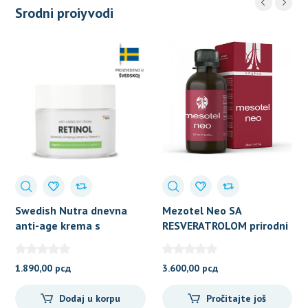
Srodni proiyvodi
Swedish Nutra dnevna
Mezotel Neo SA
anti-age krema s
RESVERATROLOM prirodni
retinolom i vitaminom E –
preparat za
50ml
podmlađivanje
1.890,00
рсд
3.600,00
рсд
Dodaj u korpu
Pročitajte još