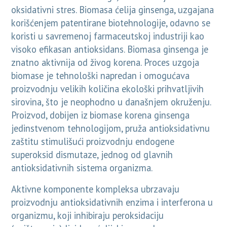
oksidativni stres. Biomasa ćelija ginsenga, uzgajana
korišćenjem patentirane biotehnologije, odavno se
koristi u savremenoj farmaceutskoj industriji kao
visoko efikasan antioksidans. Biomasa ginsenga je
znatno aktivnija od živog korena. Proces uzgoja
biomase je tehnološki napredan i omogućava
proizvodnju velikih količina ekološki prihvatljivih
sirovina, što je neophodno u današnjem okruženju.
Proizvod, dobijen iz biomase korena ginsenga
jedinstvenom tehnologijom, pruža antioksidativnu
zaštitu stimulišući proizvodnju endogene
superoksid dismutaze, jednog od glavnih
antioksidativnih sistema organizma.
Aktivne komponente kompleksa ubrzavaju
proizvodnju antioksidativnih enzima i interferona u
organizmu, koji inhibiraju peroksidaciju